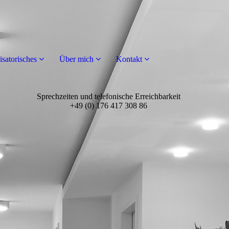
satorisches
Über mich
Kontakt
Sprechzeiten und telefonische Erreichbarkeit
+49 (0) 176 417 308 86